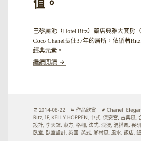
值。
巴黎麗池（Hotel Ritz）飯店典雅大套房（E
Coco Chanel長住37年的居所，依循
經典元素。
雍容，是設計價值給人們的自
繼續閱讀
發
分
標
2014-08-22
作品欣賞
Chanel
,
Elegan
佈
類
籤
Ritz
,
IF
,
KELLY HOPPEN
,
中式
,
保安宮
,
古典風
,
於
設計
,
李天鐸
,
東方
,
格柵
,
法式
,
浪漫
,
混搭風
,
畏
臥室
,
臥室設計
,
英國
,
英式
,
鄉村風
,
風水
,
飯店
,