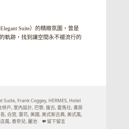
legant Suite）的精緻氛圍，曾是
著Ritz的軌跡，找到讓空間永不褪流行的
我價值。
t Suite
,
Frank Coggey
,
HERMES
,
Hotel
合併戶
,
室內設計
,
巴黎
,
復古
,
愛馬仕
,
書房
研吾
,
白宮
,
窗花
,
美國
,
美式新古典
,
美式風
,
在 雍容，是設計價值給人們的
飯店風
,
香奈兒
,
麗池
留下留言