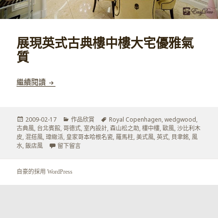
展現英式古典樓中樓大宅優雅氣
質
展現英式古典樓中樓大宅優雅氣質
繼續閱讀
發
分
標
2009-02-17
作品欣賞
Royal Copenhagen
,
wedgwood
,
佈
類
籤
古典風
,
台北賓館
,
哥德式
,
室內設計
,
森山松之助
,
樓中樓
,
歐風
,
沙比利木
於
皮
,
混搭風
,
瑋緻活
,
皇家哥本哈根名瓷
,
羅馬柱
,
美式風
,
英式
,
貝聿銘
,
風
在 展現英式古典樓中樓大宅優雅氣質
水
,
飯店風
留下留言
自豪的採用 WordPress