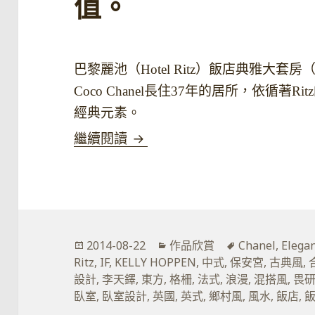
值。
巴黎麗池（Hotel Ritz）飯店典雅大套房（E
Coco Chanel長住37年的居所，依循
經典元素。
雍容，是設計價值給人們的自
繼續閱讀
發
分
標
2014-08-22
作品欣賞
Chanel
,
Elegan
佈
類
籤
Ritz
,
IF
,
KELLY HOPPEN
,
中式
,
保安宮
,
古典風
,
於
設計
,
李天鐸
,
東方
,
格柵
,
法式
,
浪漫
,
混搭風
,
畏
臥室
,
臥室設計
,
英國
,
英式
,
鄉村風
,
風水
,
飯店
,