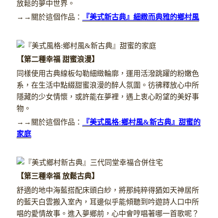
放鬆的夢中世界。
→→關於這個作品：
『美式新古典』細緻而典雅的鄉村風
【第二種幸福 甜蜜浪漫】
同樣使用古典線板勾勒細緻輪廓，運用活潑跳躍的粉嫩色
系，在生活中點綴甜蜜浪漫的醉人氛圍。彷彿釋放心中所
隱藏的少女情懷，或許能在夢裡，遇上衷心盼望的美好事
物。
→→關於這個作品：
『美式風格:鄉村風&新古典』甜蜜的
家庭
【第三種幸福 放鬆古典】
舒適的地中海藍搭配床頭白紗，將那純粹得猶如天神居所
的藍天白雲搬入室內，耳邊似乎能傾聽到吟遊詩人口中所
唱的愛情故事。進入夢鄉前，心中會哼唱著哪一首歌呢？