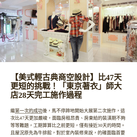
【美式輕古典商空設計】比47天
更短的挑戰！「東京著衣」師大
店28天完工施作過程
繼
第一次的成功
後，馬不停蹄地開始大展第二次施作，這
次比47天更加嚴峻，面臨房租昂貴、房東給的裝潢期不夠
等等難題，工期算算比之前更短，僅有接近30天的時間。
且屋況原先為牛排館，對於室內裝修來說，的確面臨首要