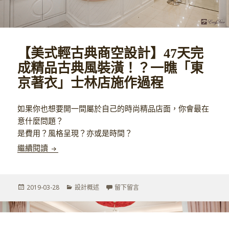
【美式輕古典商空設計】47天完
成精品古典風裝潢！？一瞧「東
京著衣」士林店施作過程
如果你也想要開一間屬於自己的時尚精品店面，你會最在
意什麼問題？
是費用？風格呈現？亦或是時間？
【美式輕古典商空設計】47天完成精品古典風裝潢
繼續閱讀
發
分
在 【美式輕古典商空設計】47
2019-03-28
設計概述
留下留言
佈
類
於