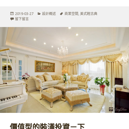
發
分
標
2019-03-27
設計概述
商業空間
,
美式輕古典
佈
在 【美式輕古典商空設計】實現夢想的古典時尚場域
類
籤
留下留言
於
價值型的裝潢投資－下