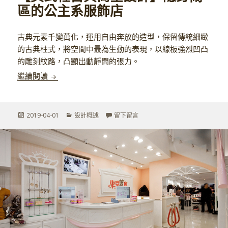
區的公主系服飾店
古典元素千變萬化，運用自由奔放的造型，保留傳統細緻
的古典柱式，將空間中最為生動的表現，以線板強烈凹凸
的雕刻紋路，凸顯出動靜間的張力。
【美式輕古典商空設計】隱身鬧區的公主系服飾店
繼續閱讀
發
分
在 【美式輕古典商空設計】隱身
2019-04-01
設計概述
留下留言
佈
類
於