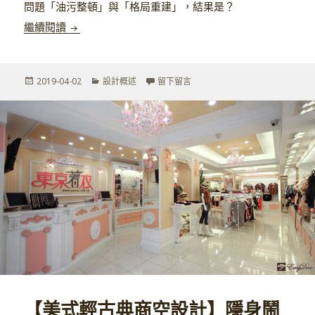
問題「油污整頓」與「格局重建」，結果是？
【美式輕古典商空設計】比47天更短的挑戰！「東京
繼續閱讀
發
分
在 【美式輕古典商空設計】比4
2019-04-02
設計概述
留下留言
佈
類
於
【美式輕古典商空設計】隱身鬧