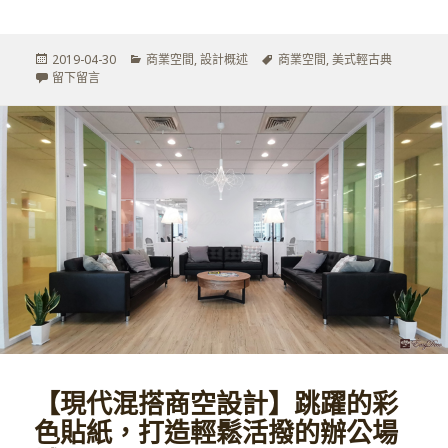
發
分
標
2019-04-30
商業空間
,
設計概述
商業空間
,
美式輕古典
佈
在 【美式輕古典商空設計】同中求異！醫美診所也能譜出新韻味
類
籤
留下留言
於
【現代混搭商空設計】跳躍的彩
色貼紙，打造輕鬆活撥的辦公場