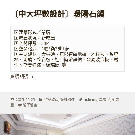
〔中大坪數設計〕暖陽石韻
▣
▣房屋狀況／新成屋
▣空間坪數：38P

▣空間格局／2廳3衛3房1廚

▣主要建材：
大板磚、無限連紋地磚、木紋板、系統
櫃、明鏡、軟岩板、進口衛浴設備、金屬波浪板、鐵
件、斯曼特漆、玻璃磚
 等
〔中大坪數設計〕暖陽石韻
繼續閱讀
發
分
標
2025-02-25
作品欣賞
,
設計概述
m.hcms
,
單層屋
,
新成
佈
在 〔中大坪數設計〕暖陽石韻
類
籤
屋
留下留言
於