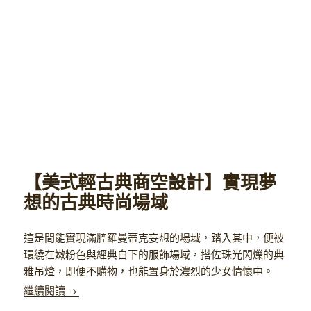
【美式輕古典商空設計】實現夢
想的古典時尚場域
這是間能實現滿腔羅曼蒂克妄想的場域，踏入其中，便被
環繞在嫩粉色與經典白下的服飾場域，搭佐珠光閃爍的典
雅吊燈，即便不購物，也能置身於濃烈的少女情懷中。
【美式輕古典商空設計】實現夢想的古典時尚場域
繼續閱讀