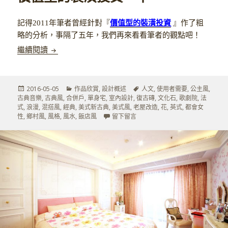
記得2011年筆者曾經針對『
價值型的裝潢投資
』作了粗
略的分析，事隔了五年，我們再來看看筆者的觀點吧！
價值型的裝潢投資－下
繼續閱讀
發
分
標
2016-05-05
作品欣賞
,
設計概述
人文
,
使用者需要
,
公主風
,
佈
類
籤
古典音樂
,
古典風
,
合併戶
,
單身宅
,
室內設計
,
復古磚
,
文化石
,
歌劇院
,
法
於
式
,
浪漫
,
混搭風
,
經典
,
美式新古典
,
美式風
,
老屋改造
,
花
,
英式
,
都會女
在 價值型的裝潢投資－下
性
,
鄉村風
,
風格
,
風水
,
飯店風
留下留言