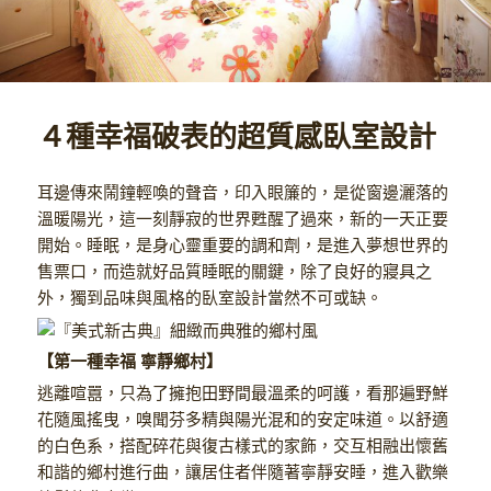
４種幸福破表的超質感臥室設計
耳邊傳來鬧鐘輕喚的聲音，印入眼簾的，是從窗邊灑落的
溫暖陽光，這一刻靜寂的世界甦醒了過來，新的一天正要
開始。睡眠，是身心靈重要的調和劑，是進入夢想世界的
售票口，而造就好品質睡眠的關鍵，除了良好的寢具之
外，獨到品味與風格的臥室設計當然不可或缺。
【第一種幸福 寧靜鄉村】
逃離喧囂，只為了擁抱田野間最溫柔的呵護，看那遍野鮮
花隨風搖曳，嗅聞芬多精與陽光混和的安定味道。以舒適
的白色系，搭配碎花與復古樣式的家飾，交互相融出懷舊
和諧的鄉村進行曲，讓居住者伴隨著寧靜安睡，進入歡樂