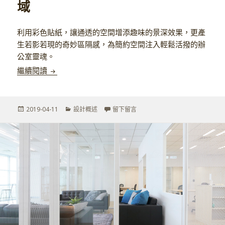
域
利用彩色貼紙，讓通透的空間增添趣味的景深效果，更產
生若影若現的奇妙區隔感，為簡約空間注入輕鬆活撥的辦
公室靈魂。
【現代混搭商空設計】跳躍的彩色貼紙，打造輕鬆活
繼續閱讀
發
分
在 【現代混搭商空設計】跳躍的
2019-04-11
設計概述
留下留言
佈
類
於