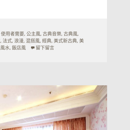
,
使用者需要
,
公主風
,
古典音樂
,
古典風
,
院
,
法式
,
浪漫
,
混搭風
,
經典
,
美式新古典
,
美
在 價值型的裝潢投資－下
,
風水
,
飯店風
留下留言