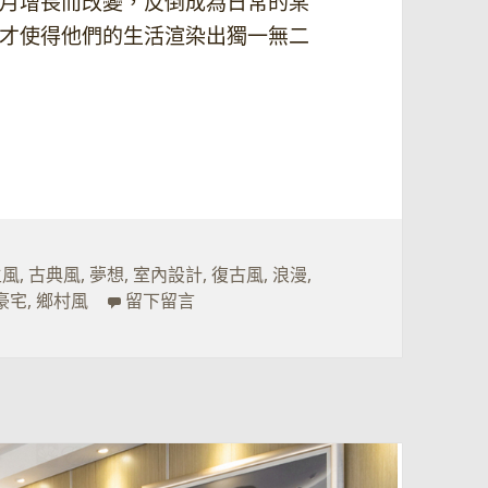
月增長而改變，反倒成為日常的某
才使得他們的生活渲染出獨一無二
主風
,
古典風
,
夢想
,
室內設計
,
復古風
,
浪漫
,
在 敬那些 實踐夢想的人
豪宅
,
鄉村風
留下留言