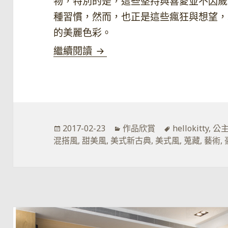
物，特別的是，這些堅持與喜愛並不因歲
種習慣，然而，也正是這些瘋狂與想望，
的美麗色彩。
敬那些 實踐夢想的人
繼續閱讀
發
分
標
2017-02-23
作品欣賞
hellokitty
,
公
佈
類
籤
混搭風
,
甜美風
,
美式新古典
,
美式風
,
蒐藏
,
藝術
,
於