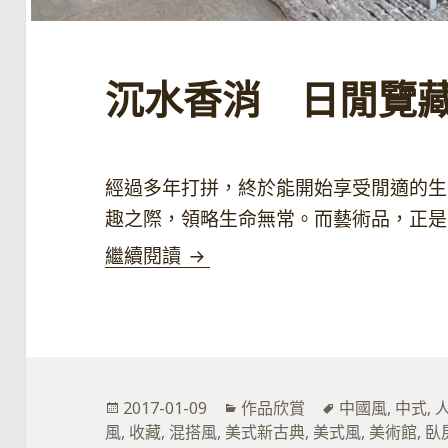
沉水香消 日閒覽
經過多年打拼，終於能開始享受閒適的生
趣之際，領略生命無常。而藝術品，正是
沉水香消 日閒覽藏
繼續閱讀
發
分
標
2017-01-09
作品欣賞
中國風
,
中式
,
佈
類
籤
風
,
收藏
,
混搭風
,
美式新古典
,
美式風
,
美術館
,
臥