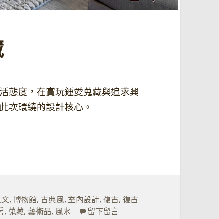
藏
活態度，在賞玩鍾愛蒐藏與追求興
此次環繞的設計核心。
人文
,
博物館
,
古典風
,
室內設計
,
復古
,
復古
在 沉水香消 日閒覽藏
房
,
蒐藏
,
藝術品
,
風水
留下留言