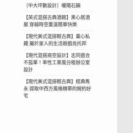
〔中大坪數設計〕暖陽石韻
【英式混搭古典酒館】黑心居酒
屋 穿越時空重溫簡單快樂
【現代美式混搭輕古典】童心私
藏 屬於家人的生活遊戲烏托邦
【現代混搭商空設計】志同道合
不孤單！率性工業風分租辦公室
設計
【現代美式混搭輕古典】經典雋
永 提取中西方風格精華的婉約好
宅