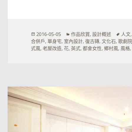
發
分
標
2016-05-05
作品欣賞
,
設計概述
人文
佈
類
籤
合併戶
,
單身宅
,
室內設計
,
復古磚
,
文化石
,
歌劇
於
式風
,
老屋改造
,
花
,
英式
,
都會女性
,
鄉村風
,
風格