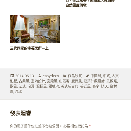
日，都是驚喜！擁抱藍天綠樹的
自然風度假宅
三代同堂的幸福居所－上
發
作
分
標
2014-06-13
easydeco
作品欣賞
中國風
,
中式
,
人文
,
佈
者
類
籤
別墅
,
古典風
,
室內設計
,
宮殿風
,
山景宅
,
度假風
,
建築外觀設計
,
景觀宅
,
於
歐風
,
法式
,
浪漫
,
混搭風
,
獨棟宅
,
美式新古典
,
美式風
,
豪宅
,
透天
,
鄉村
風
,
風水
發表迴響
你的電子郵件位址並不會被公開。
必要欄位標記為
*