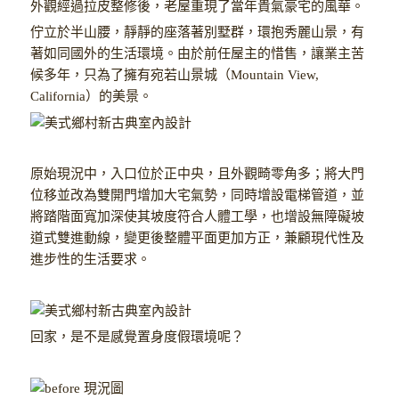
外觀經過拉皮整修後，老屋重現了當年貴氣豪宅的風華。
佇立於半山腰，靜靜的座落著別墅群，環抱秀麗山景，有
著如同國外的生活環境。由於前任屋主的惜售，讓業主苦
候多年，只為了擁有宛若山景城（
Mountain View,
California
）的美景。
原始現況中，入口位於正中央，且外觀畸零角多；將大門
位移並改為雙開門增加大宅氣勢，同時增設電梯管道，並
將踏階面寬加深使其坡度符合人體工學，也增設無障礙坡
道式雙進動線，變更後整體平面更加方正，兼顧現代性及
進步性的生活要求。
回家，是不是感覺置身度假環境呢？