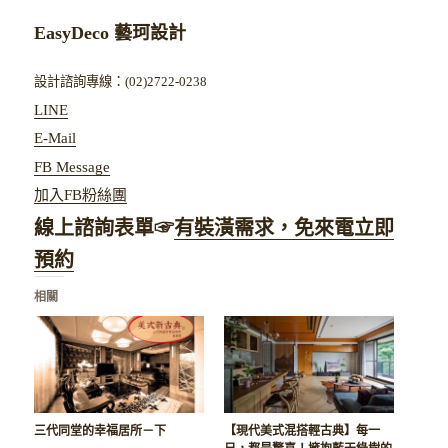
EasyDeco 藝珂設計
設計諮詢專線：(02)2722-0238
LINE
E-Mail
FB Message
加入FB粉絲團
線上諮詢表單☞
有裝潢需求，免來電立即
預約
相關
三代同堂的幸福居所－下
【現代美式混搭輕古典】每一