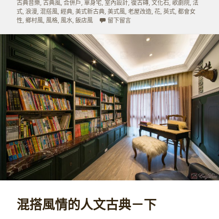
佈
類
籤
古典音樂
,
古典風
,
合併戶
,
單身宅
,
室內設計
,
復古磚
,
文化石
,
歌劇院
,
法
於
式
,
浪漫
,
混搭風
,
經典
,
美式新古典
,
美式風
,
老屋改造
,
花
,
英式
,
都會女
在 價值型的裝潢投資－下
性
,
鄉村風
,
風格
,
風水
,
飯店風
留下留言
混搭風情的人文古典－下