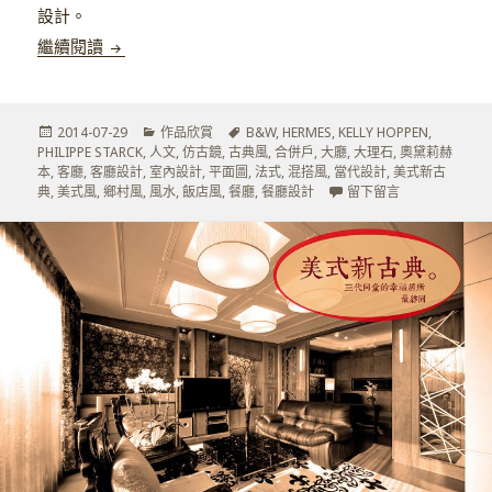
設計。
華麗，是設計革命獻給人類的陶醉方式。
繼續閱讀
發
分
標
2014-07-29
作品欣賞
B&W
,
HERMES
,
KELLY HOPPEN
,
佈
類
籤
PHILIPPE STARCK
,
人文
,
仿古鏡
,
古典風
,
合併戶
,
大廳
,
大理石
,
奧黛莉赫
於
本
,
客廳
,
客廳設計
,
室內設計
,
平面圖
,
法式
,
混搭風
,
當代設計
,
美式新古
在 華麗，是設
典
,
美式風
,
鄉村風
,
風水
,
飯店風
,
餐廳
,
餐廳設計
留下留言