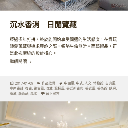
沉水香消 日閒覽藏
經過多年打拼，終於能開始享受閒適的生活態度，在賞玩
鍾愛蒐藏與追求興趣之際，領略生命無常。而藝術品，正
是此次環繞的設計核心。
沉水香消 日閒覽藏
繼續閱讀
發
分
標
2017-01-09
作品欣賞
中國風
,
中式
,
人文
,
博物館
,
古典風
,
佈
類
籤
室內設計
,
復古
,
復古風
,
收藏
,
混搭風
,
美式新古典
,
美式風
,
美術館
,
臥房
,
於
在 沉水香消 日閒覽藏
蒐藏
,
藝術品
,
風水
留下留言