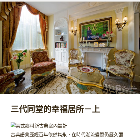
三代同堂的幸福居所－上
古典語彙歷經百年依然雋永，在時代潮流變遷仍歷久彌