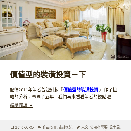
價值型的裝潢投資－下
記得2011年筆者曾經針對『
價值型的裝潢投資
』作了粗
略的分析，事隔了五年，我們再來看看筆者的觀點吧！
價值型的裝潢投資－下
繼續閱讀
發
分
標
2016-05-05
作品欣賞
,
設計概述
人文
,
使用者需要
,
公主風
,