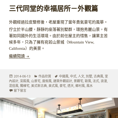
三代同堂的幸福居所－外觀篇
外觀經過拉皮整修後，老屋重現了當年貴氣豪宅的風華。
佇立於半山腰，靜靜的座落著別墅群，環抱秀麗山景，有
著如同國外的生活環境。由於前任屋主的惜售，讓業主苦
候多年，只為了擁有宛若山景城（
Mountain View,
California
）的美景。
三代同堂的幸福居所－外觀篇
繼續閱讀
發
分
標
2014-06-13
作品欣賞
中國風
,
中式
,
人文
,
別墅
,
古典風
,
室
佈
類
籤
內設計
,
宮殿風
,
山景宅
,
度假風
,
建築外觀設計
,
景觀宅
,
歐風
,
法式
,
浪漫
,
於
混搭風
,
獨棟宅
,
美式新古典
,
美式風
,
豪宅
,
透天
,
鄉村風
,
風水
在 三代同堂的幸福居所－外觀篇
留下留言