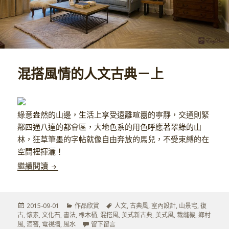
混搭風情的人文古典－上
綠意盎然的山邊，生活上享受遠離喧囂的寧靜，交通則緊
鄰四通八達的都會區，大地色系的用色呼應著翠綠的山
林，狂草筆墨的字帖就像自由奔放的馬兒，不受束縛的在
空間裡揮灑！
混搭風情的人文古典－上
繼續閱讀
發
分
標
2015-09-01
作品欣賞
人文
,
古典風
,
室內設計
,
山景宅
,
復
佈
類
籤
古
,
懷素
,
文化石
,
書法
,
橡木桶
,
混搭風
,
美式新古典
,
美式風
,
裁縫機
,
鄉村
於
在 混搭風情的人文古典－上
風
,
酒窖
,
電視牆
,
風水
留下留言