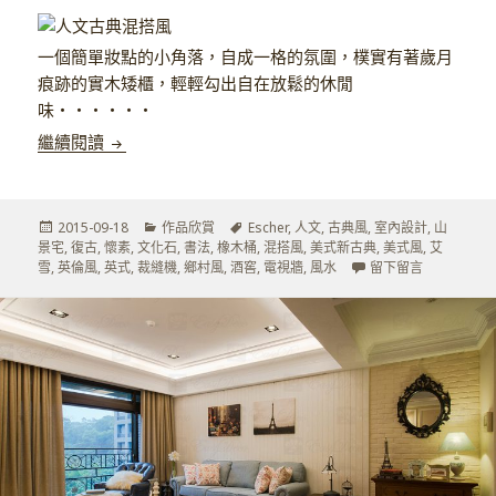
一個簡單妝點的小角落，自成一格的氛圍，樸實有著歲月
痕跡的實木矮櫃，輕輕勾出自在放鬆的休閒
味‧‧‧‧‧‧
混搭風情的人文古典－下
繼續閱讀
發
分
標
2015-09-18
作品欣賞
Escher
,
人文
,
古典風
,
室內設計
,
山
佈
類
籤
景宅
,
復古
,
懷素
,
文化石
,
書法
,
橡木桶
,
混搭風
,
美式新古典
,
美式風
,
艾
於
在 混搭風
雪
,
英倫風
,
英式
,
裁縫機
,
鄉村風
,
酒窖
,
電視牆
,
風水
留下留言