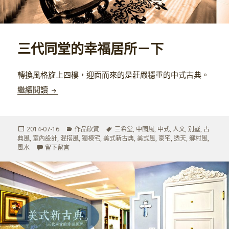
三代同堂的幸福居所－下
轉換風格旋上四樓，迎面而來的是莊嚴穩重的中式古典。
三代同堂的幸福居所－下
繼續閱讀
發
分
標
2014-07-16
作品欣賞
三希堂
,
中國風
,
中式
,
人文
,
別墅
,
古
佈
類
籤
典風
,
室內設計
,
混搭風
,
獨棟宅
,
美式新古典
,
美式風
,
豪宅
,
透天
,
鄉村風
,
於
在 三代同堂的幸福居所－下
風水
留下留言