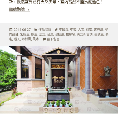
新，既然室外已有天然美景，室內當然不能馬虎遜色！
三代同堂的幸福居所－上
繼續閱讀
發
分
標
2014-06-27
作品欣賞
中國風
,
中式
,
人文
,
別墅
,
古典風
,
室
佈
類
籤
內設計
,
宮殿風
,
歐風
,
法式
,
浪漫
,
混搭風
,
獨棟宅
,
美式新古典
,
美式風
,
豪
於
在 三代同堂的幸福居所－上
宅
,
透天
,
鄉村風
,
風水
留下留言