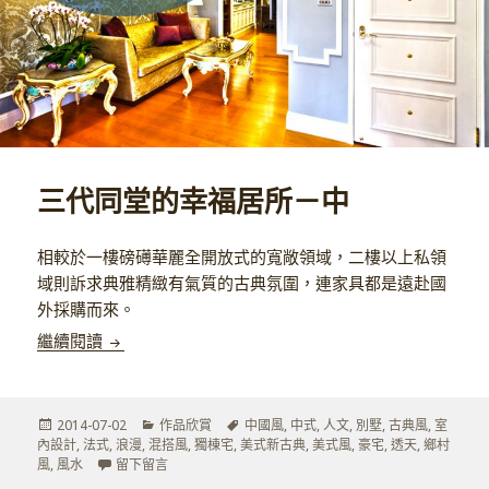
三代同堂的幸福居所－中
相較於一樓磅礡華麗全開放式的寬敞領域，二樓以上私領
域則訴求典雅精緻有氣質的古典氛圍，連家具都是遠赴國
外採購而來。
三代同堂的幸福居所－中
繼續閱讀
發
分
標
2014-07-02
作品欣賞
中國風
,
中式
,
人文
,
別墅
,
古典風
,
室
佈
類
籤
內設計
,
法式
,
浪漫
,
混搭風
,
獨棟宅
,
美式新古典
,
美式風
,
豪宅
,
透天
,
鄉村
於
在 三代同堂的幸福居所－中
風
,
風水
留下留言