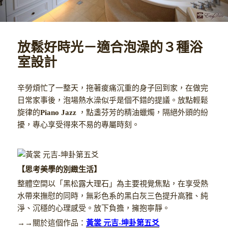
放鬆好時光－適合泡澡的３種浴
室設計
辛勞煩忙了一整天，拖著痠痛沉重的身子回到家，在做完
日常家事後，泡場熱水澡似乎是個不錯的提議。放點輕鬆
旋律的
Piano Jazz
，點盞芬芳的精油蠟燭，隔絕外頭的紛
擾，專心享受得來不易的專屬時刻。
【思考美學的別緻生活】
整體空間以「黑松露大理石」為主要視覺焦點，在享受熱
水帶來撫慰的同時，無彩色系的黑白灰三色提升高雅、純
淨、沉穩的心理感受。放下負擔，擁抱寧靜。
→→關於這個作品：
黃裳 元吉-坤卦第五爻