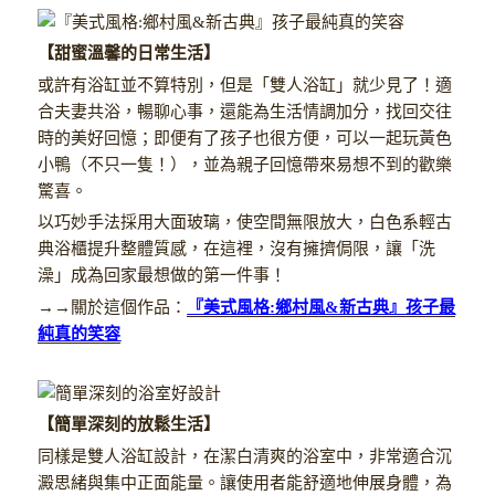
【甜蜜溫馨的日常生活】
或許有浴缸並不算特別，但是「雙人浴缸」就少見了！適
合夫妻共浴，暢聊心事，還能為生活情調加分，找回交往
時的美好回憶；即便有了孩子也很方便，可以一起玩黃色
小鴨（不只一隻！），並為親子回憶帶來易想不到的歡樂
驚喜。
以巧妙手法採用大面玻璃，使空間無限放大，白色系輕古
典浴櫃提升整體質感，在這裡，沒有擁擠侷限，讓「洗
澡」成為回家最想做的第一件事！
→→關於這個作品：
『美式風格:鄉村風&新古典』孩子最
純真的笑容
【簡單深刻的放鬆生活】
同樣是雙人浴缸設計，在潔白清爽的浴室中，非常適合沉
澱思緒與集中正面能量。讓使用者能舒適地伸展身體，為