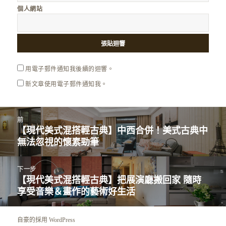
個人網站
用電子郵件通知我後續的迴響。
新文章使用電子郵件通知我。
文
前
章
【現代美式混搭輕古典】中西合併！美式古典中
上
導
無法忽視的懷素勁筆
一
覽
篇
文
下一步
【現代美式混搭輕古典】把展演廳搬回家 隨時
章：
下
享受音樂＆畫作的藝術好生活
一
篇
文
自豪的採用 WordPress