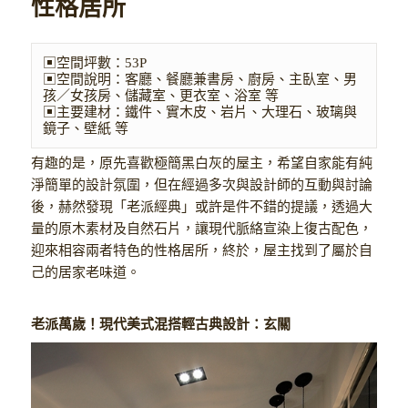
性格居所
▣空間坪數：53P

▣空間說明：客廳、餐廳兼書房、廚房、主臥室、男
孩／女孩房、儲藏室、更衣室、浴室 等

▣主要建材：鐵件、實木皮、岩片、大理石、玻璃與
鏡子、壁紙 等
有趣的是，原先喜歡極簡黑白灰的屋主，希望自家能有純
淨簡單的設計氛圍，但在經過多次與設計師的互動與討論
後，赫然發現「老派經典」或許是件不錯的提議，透過大
量的原木素材及自然石片，讓現代脈絡宣染上復古配色，
迎來相容兩者特色的性格居所，終於，屋主找到了屬於自
己的居家老味道。
老派萬歲！現代美式混搭輕古典設計：玄關