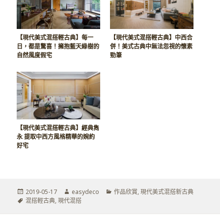
【現代美式混搭輕古典】每一
【現代美式混搭輕古典】中西合
日，都是驚喜！擁抱藍天綠樹的
併！美式古典中無法忽視的懷素
自然風度假宅
勁筆
【現代美式混搭輕古典】經典雋
永 提取中西方風格精華的婉約
好宅
發
作
分
2019-05-17
easydeco
作品欣賞
,
現代美式混搭新古典
佈
標
者
類
混搭輕古典
,
現代混搭
於
籤